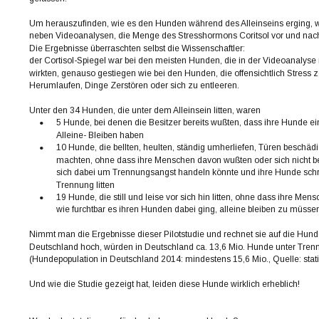
Um herauszufinden, wie es den Hunden während des Alleinseins erging, w
neben Videoanalysen, die Menge des Stresshormons Coritsol vor und nach 
Die Ergebnisse überraschten selbst die Wissenschaftler: 
der Cortisol-Spiegel war bei den meisten Hunden, die in der Videoanalyse 
wirkten, genauso gestiegen wie bei den Hunden, die offensichtlich Stress ze
Herumlaufen, Dinge Zerstören oder sich zu entleeren.
Unter den 34 Hunden, die unter dem Alleinsein litten, waren
•
5 Hunde, bei denen die Besitzer bereits wußten, dass ihre Hunde e
Alleine- Bleiben haben
•
10 Hunde, die bellten, heulten, ständig umherliefen, Türen beschäd
machten, ohne dass ihre Menschen davon wußten oder sich nicht b
sich dabei um Trennungsangst handeln könnte und ihre Hunde schre
Trennung litten
•
19 Hunde, die still und leise vor sich hin litten, ohne dass ihre Men
wie furchtbar es ihren Hunden dabei ging, alleine bleiben zu müsse
Nimmt man die Ergebnisse dieser Pilotstudie und rechnet sie auf die Hunde
Deutschland hoch, würden in Deutschland ca. 13,6 Mio. Hunde unter Trenn
(Hundepopulation in Deutschland 2014: mindestens 15,6 Mio., Quelle: stati
Und wie die Studie gezeigt hat, leiden diese Hunde wirklich erheblich!