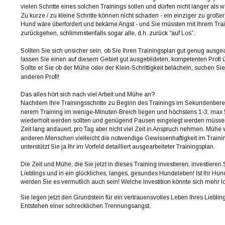
vielen Schritte eines solchen Trainings sollen und dürfen nicht länger als
Zu kurze / zu kleine Schritte können nicht schaden - ein einziger zu großer 
Hund wäre überfordert und bekäme Angst - und Sie müssten mit Ihrem Train
zurückgehen, schlimmstenfalls sogar alle, d.h. zurück “auf Los”.
Sollten Sie sich unsicher sein, ob Sie Ihren Trainingsplan gut genug ausge
lassen Sie einen auf diesem Gebiet gut ausgebildeten, kompetenten Profi 
Sollte er Sie ob der Mühe oder der Klein-Schrittigkeit belächeln, suchen Sie
anderen Profi!  
Das alles hört sich nach viel Arbeit und Mühe an?
Nachdem Ihre Trainingsschritte zu Beginn des Trainings im Sekundenbereic
nerem Training im wenige-Minuten-Breich liegen und höchstens 1-3, max 5
wiederholt werden sollten und genügend Pausen eingelegt werden müssen,
Zeit lang andauert, pro Tag aber nicht viel Zeit in Anspruch nehmen. Mühe 
anderen Menschen vielleicht die notwendige Gewissenhaftigkeit im Trainin
unterstützt Sie ja Ihr im Vorfeld detailliert ausgearbeiteter Trainingsplan.
Die Zeit und Mühe, die Sie jetzt in dieses Training investieren, investieren S
Lieblings und in ein glückliches, langes, gesundes Hundeleben! Ist Ihr Hun
werden Sie es vermutlich auch sein! Welche Investition könnte sich mehr 
Sie legen jetzt den Grundstein für ein vertrauensvolles Leben Ihres Liebling
Entstehen einer schrecklichen Trennungsangst.