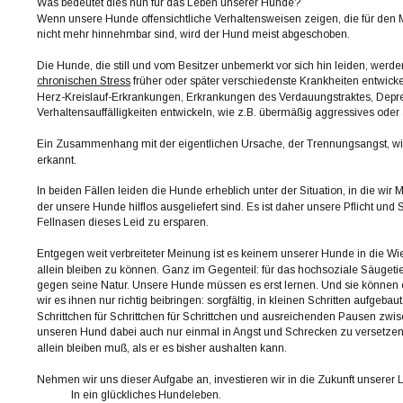
Was bedeutet dies nun für das Leben unserer Hunde?
Wenn unsere Hunde offensichtliche Verhaltensweisen zeigen, die für den 
nicht mehr hinnehmbar sind, wird der Hund meist abgeschoben.
Die Hunde, die still und vom Besitzer unbemerkt vor sich hin leiden, werd
chronischen Stress
 früher oder später verschiedenste Krankheiten entwickel
Herz-Kreislauf-Erkrankungen, Erkrankungen des Verdauungstraktes, Depre
Verhaltensauffälligkeiten entwickeln, wie z.B. übermäßig aggressives oder 
Ein Zusammenhang mit der eigentlichen Ursache, der Trennungsangst, wir
erkannt.
In beiden Fällen leiden die Hunde erheblich unter der Situation, in die wir
der unsere Hunde hilflos ausgeliefert sind. Es ist daher unsere Pflicht und 
Fellnasen dieses Leid zu ersparen. 
Entgegen weit verbreiteter Meinung ist es keinem unserer Hunde in die Wie
allein bleiben zu können. Ganz im Gegenteil: für das hochsoziale Säugetier
gegen seine Natur. Unsere Hunde müssen es erst lernen. Und sie können 
wir es ihnen nur richtig beibringen: sorgfältig, in kleinen Schritten aufgebaut
Schrittchen für Schrittchen für Schrittchen und ausreichenden Pausen zw
unseren Hund dabei auch nur einmal in Angst und Schrecken zu versetzen, w
allein bleiben muß, als er es bisher aushalten kann.
Nehmen wir uns dieser Aufgabe an, investieren wir in die Zukunft unserer L
In ein glückliches Hundeleben.