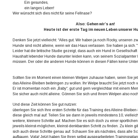
Ein gesundes,  
ein langes Leben!
Wer wünscht sich dies nicht für seine Fellnase?
Also: Gehen wir’s an!
Heute ist der erste Tag im neuen Leben unserer H
Denken Sie jetzt vielleicht: “Alles gut. Wir haben ja noch Rocky, unseren 
Hunde sind nicht alleine, wenn wir das Haus verlassen. Sie haben ja sich.”
Leider hat die britische Studie gezeigt, dass auch ein Hund in Gesellschaft
Haushalt lebender Hunde darunter leiden kann, von seinem Sozialparnter 
müssen. Der oder die anderen Hunde können in diesen Fällen keine Unters
Sollten Sie im Moment einen kleinen Welpen zuhause haben, seien Sie jetzt b
das Alleine-Bleiben beibringen zu wollen. Ihr Welpe braucht Sie jetzt noch
Er ist momentan noch ein „Baby“, gut und gern vergleichbar mit einem Me
Sie sicher auch nicht alleine. Gönnen Sie sich und Ihrem Welpen also noch
Und diese Zeit können Sie gut nutzen:
überlegen Sie sich Ihre ersten Schritte für das Training des Alleine-Bleibe
diese gleich mal auf. Teilen Sie sie dann in jeweils mindestens 10, viellei
weitere, kleinere Schritte auf. Machen Sie es sich doch zu einer sportliche
jeweils kleinst-möglichen, kleinst-denkbarsten Schritt zu finden. Zu klein gi
sich auch diese Schritte genau auf. Schauen Sie als nächstes, dass alle Sc
aufbauen. Voila! Jetzt haben Sie Ihren selbst ausgearbeiteten Trainingsplan!