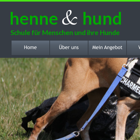
&
henne 
hund
Schule für Menschen und ihre Hunde