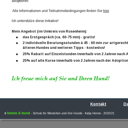
adoptieren.
 Alle Informationen und Teilnahmebedingungen finden Sie 
hier
. 
Ich unterstütze diese Initiative!
Mein Angebot (im Umkreis von Rosenheim):
•
das Erstgespräch (ca. 60-75 min) - gratis!
•
2 individuelle Beratungsstunden à 45 - 60 min zur artgerech
älteren Hundes und weiteren Tipps - kostenlos! 
•
25% Rabatt auf Einzelstunden innerhalb von 2 Jahren nach 
•
25% auf alle Kurse innerhalb von 2 Jahren nach der Adoptio
Ich freue mich auf Sie und Ihren Hund!
Kontakt
D
© 
henne & hund
- 
Schule für Menschen und ihre Hunde - Katja Henne - 2020/21